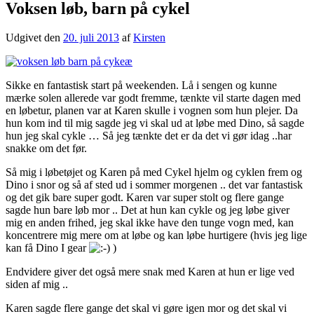
Voksen løb, barn på cykel
Udgivet den
20. juli 2013
af
Kirsten
Sikke en fantastisk start på weekenden. Lå i sengen og kunne
mærke solen allerede var godt fremme, tænkte vil starte dagen med
en løbetur, planen var at Karen skulle i vognen som hun plejer. Da
hun kom ind til mig sagde jeg vi skal ud at løbe med Dino, så sagde
hun jeg skal cykle … Så jeg tænkte det er da det vi gør idag ..har
snakke om det før.
Så mig i løbetøjet og Karen på med Cykel hjelm og cyklen frem og
Dino i snor og så af sted ud i sommer morgenen .. det var fantastisk
og det gik bare super godt. Karen var super stolt og flere gange
sagde hun bare løb mor .. Det at hun kan cykle og jeg løbe giver
mig en anden frihed, jeg skal ikke have den tunge vogn med, kan
koncentrere mig mere om at løbe og kan løbe hurtigere (hvis jeg lige
kan få Dino I gear
)
Endvidere giver det også mere snak med Karen at hun er lige ved
siden af mig ..
Karen sagde flere gange det skal vi gøre igen mor og det skal vi