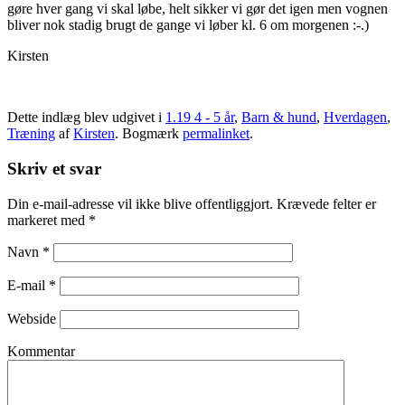
gøre hver gang vi skal løbe, helt sikker vi gør det igen men vognen
bliver nok stadig brugt de gange vi løber kl. 6 om morgenen :-.)
Kirsten
Dette indlæg blev udgivet i
1.19 4 - 5 år
,
Barn & hund
,
Hverdagen
,
Træning
af
Kirsten
. Bogmærk
permalinket
.
Skriv et svar
Din e-mail-adresse vil ikke blive offentliggjort. Krævede felter er
markeret med
*
Navn
*
E-mail
*
Webside
Kommentar