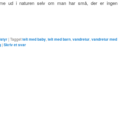
e ud i naturen selv om man har små, der er ingen
styr
|
Tagget
telt med baby
,
telt med barn
,
vandretur
,
vandretur med
g
|
Skriv et svar