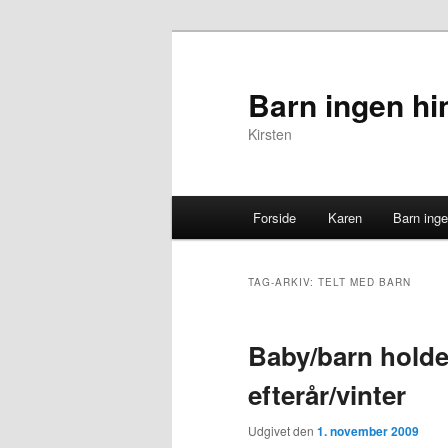
Barn ingen hi
Kirsten
Primær menu
Forside
Karen
Barn inge
Fortsæt til primært indhold
Fortsæt til sekundært indho
TAG-ARKIV:
TELT MED BARN
Baby/barn holder
efterår/vinter
Udgivet den
1. november 2009