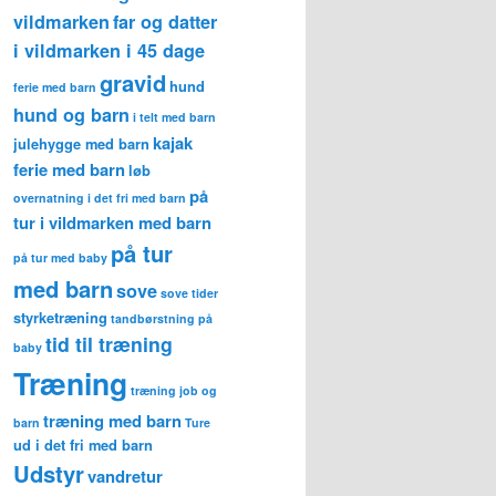
vildmarken
far og datter
i vildmarken i 45 dage
gravid
hund
ferie med barn
hund og barn
i telt med barn
kajak
julehygge med barn
ferie med barn
løb
på
overnatning i det fri med barn
tur i vildmarken med barn
på tur
på tur med baby
med barn
sove
sove tider
styrketræning
tandbørstning på
tid til træning
baby
Træning
træning job og
træning med barn
barn
Ture
ud i det fri med barn
Udstyr
vandretur