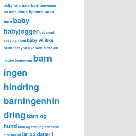
aktivferie med barn
aktiviteter
alene hjemme uden
for børn
baby
barn
babyjogger
babymad
baby vil ikke
baby og hund
sove
baby vil ikke sove alene om
barn
natten
barnevogn
ingen
hindring
barningenhin
dring
barn og
hund
barn og træning
bæresele
far og datter i
efterfødsel