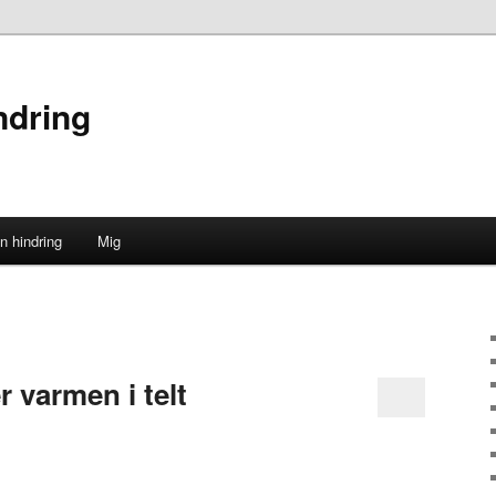
ndring
n hindring
Mig
ld
 varmen i telt