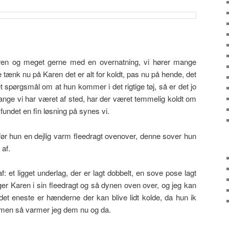
turen og meget gerne med en overnatning, vi hører mange
tænk nu på Karen det er alt for koldt, pas nu på hende, det
 et spørgsmål om at hun kommer i det rigtige tøj, så er det jo
gange vi har været af sted, har der været temmelig koldt om
fundet en fin løsning på synes vi.
før hun en dejlig varm fleedragt ovenover, denne sover hun
 af.
f: et ligget underlag, der er lagt dobbelt, en sove pose lagt
ger Karen i sin fleedragt og så dynen oven over, og jeg kan
 det eneste er hænderne der kan blive lidt kolde, da hun ik
 men så varmer jeg dem nu og da.