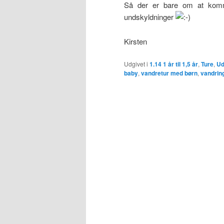
Så der er bare om at komm
undskyldninger
Kirsten
Udgivet i
1.14 1 år til 1,5 år
,
Ture
,
Ud
baby
,
vandretur med børn
,
vandrin