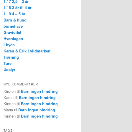
1.17 2,5 – 3 år
1.18 3 år til 4 år
1.19 4 – 5 år
Barn & hund
børnehave
Graviditet
Hverdagen
I byen
Karen & Erik i vildmarken
Træning
Ture
Udstyr
NYE KOMMENTARER
Kirsten til
Barn ingen hindring
Karen til
Barn ingen hindring
Kirsten til
Barn ingen hindring
Maria til
Barn ingen hindring
Kirsten til
Barn ingen hindring
TAGS