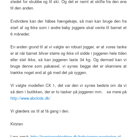
stedet for skubbe og til ski. Og det er nemt at skifte fra den ene
til den anden.
Endvidere kan der håbes hængekøje, så man kan bruge den fra
start af og ikke som i andre baby joggere skal vente til barnet et
6 måneder.
En anden grund til at vi valgte en robust jogger, er at vores tanke
er at når barnet bliver større og ikke vil sidde i joggeren hele tiden
eller slet ikke, så kan joggeren laste 34 kg. Og dermed kan vi
bruge denne som pakæsel, vi synes begge det er skønnere at
trække noget end at gå med det på ryggen.
Vi valgte modellen CX 1, det var den vi synes bedste om da vi
så dem i butikken, der er to tasker på joggeren mm. se mere på
http://www.abckids.dk/
Vi glæders os til at få gang i den.
Kirsten
Læs også:
http://barningenhindring.dk/babyjogger-montering-af-