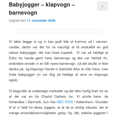
Babyjogger – klapvogn –
1
barnevogn
Udgivet den
11. november 2008
Vi løber begge to og vi kan godt lide at komme ud i naturen,
vandre, derfor var det for os naturligt at få anskaffet en god
robust babyjogger, der kan klare kuperet. Vi var så heldige at
Eriks far havde gemt hans barnevogn og den var faktisk fin,
endvidere arvede vi en lidt nyere barnevogn, så det skulle vi ikke
tænke på, og klapvogn havde vi besluttet ikke at ville have, men
finde babyjogger (vi var dog så heldige at arve en klapvogn
også).
Vi begyndte at undersøge markedet og det blev hurtig klart for os
at det var en fra Chariot Carriers inc. Vi skulle have, de
forhandles i Danmark, kun hos
ABC KIDS
i København. Grunden
til at vi faldt for deres joggere, er at de er utrolig robuste, der er
mange anvendelsesmuligheder, gang i by, løb, trække joggeren i