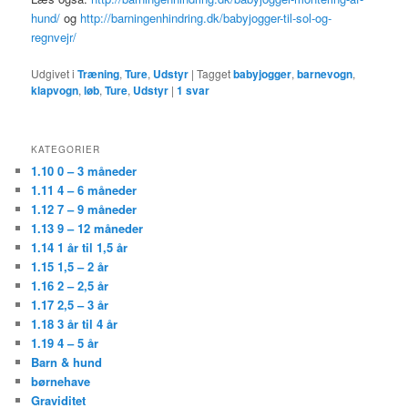
hund/
og
http://barningenhindring.dk/babyjogger-til-sol-og-
regnvejr/
Udgivet i
Træning
,
Ture
,
Udstyr
|
Tagget
babyjogger
,
barnevogn
,
klapvogn
,
løb
,
Ture
,
Udstyr
|
1
svar
KATEGORIER
1.10 0 – 3 måneder
1.11 4 – 6 måneder
1.12 7 – 9 måneder
1.13 9 – 12 måneder
1.14 1 år til 1,5 år
1.15 1,5 – 2 år
1.16 2 – 2,5 år
1.17 2,5 – 3 år
1.18 3 år til 4 år
1.19 4 – 5 år
Barn & hund
børnehave
Graviditet