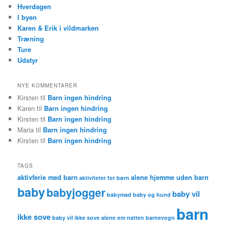
Hverdagen
I byen
Karen & Erik i vildmarken
Træning
Ture
Udstyr
NYE KOMMENTARER
Kirsten til
Barn ingen hindring
Karen til
Barn ingen hindring
Kirsten til
Barn ingen hindring
Maria til
Barn ingen hindring
Kirsten til
Barn ingen hindring
TAGS
aktivferie med barn
alene hjemme uden barn
aktiviteter for børn
baby
babyjogger
baby vil
babymad
baby og hund
barn
ikke sove
baby vil ikke sove alene om natten
barnevogn