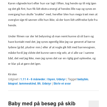
Karen vågnede kort efter hun var lagt i liften, tog hende op til mig igen
og det gik fint, hun fik lidt ekstra energi af hendes lille nap og synes en
overgang hun skulle ”snakke” med, herefter blev hun mega træt men at
overgive sige til søvnen ville hun ikke, så der kom lidt utilfredse lyde fra
hende.
Under filmen var der let belysning så man nemt kunne så sit barn og
have kontakt med det, jeg synes egentlig ikke jeg var generet af børne
lydene (gråd, pludrer mm.) eller af at nogle gik lidt med barnevognen,
måske fordi jeg vidste det kunne være mig selv, at vi alle var i samme
båd, det ved jeg ikke, men jeg synes det var en rigtig god oplevelse, og
er klar på at gøre det igen.
Kirsten
Udgivet i
1.11 4 - 6 måneder
,
I byen
,
Udstyr
|
Tagget
babybio
,
biograf
,
lammeskind
,
lift
,
Udstyr
|
Skriv et svar
Baby med på besøg på skib