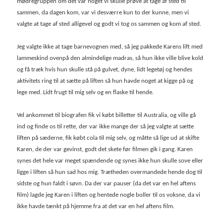
mødregruppen om det var noget vi skulle prøve at tage af sted til
sammen, da dagen kom, var vi desværre kun to der kunne, men vi
valgte at tage af sted alligevel og godt vi tog os sammen og kom af sted.
Jeg valgte ikke at tage barnevognen med, så jeg pakkede Karens lift med
lammeskind ovenpå den almindelige madras, så hun ikke ville blive kold
og få træk hvis hun skulle stå på gulvet, dyne, lidt legetøj og hendes
aktivitets ring til at sætte på liften så hun havde noget at kigge på og
lege med. Lidt frugt til mig selv og en flaske til hende.
Vel ankommet til biografen fik vi købt billetter til Australia, og ville gå
ind og finde os til rette, der var ikke mange der så jeg valgte at sætte
liften på sæderne, fik købt cola til mig selv, og måtte så lige ud at skifte
Karen, de der var gevinst, godt det skete før filmen gik i gang. Karen
synes det hele var meget spændende og synes ikke hun skulle sove eller
ligge i liften så hun sad hos mig. Trætheden overmandede hende dog til
sidste og hun faldt i søvn. Da der var pauser (da det var en hel aftens
film) lagde jeg Karen i liften og hentede nogle boller til os voksne, da vi
ikke havde tænkt på hjemme fra at det var en hel aftens film.