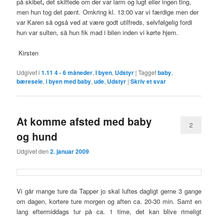
på skibet
,
det skiftede om der var larm og lugt eller ingen ting,
men hun tog det pænt. Omkring kl. 13:00 var vi færdige men der
var Karen så også ved at være godt utilfreds, selvfølgelig fordi
hun var sulten, så hun fik mad i bilen inden vi kørte hjem.
Kirsten
Udgivet i
1.11 4 - 6 måneder
,
I byen
,
Udstyr
|
Tagget
baby
,
bæresele
,
i byen med baby
,
ude
,
Udstyr
|
Skriv et svar
At komme afsted med baby
2
og hund
Udgivet den
2. januar 2009
Vi går mange ture da Tapper jo skal luftes dagligt gerne 3 gange
om dagen, kortere ture morgen og aften ca. 20-30 min. Samt en
lang eftermiddags tur på ca. 1 time, det kan blive rimeligt