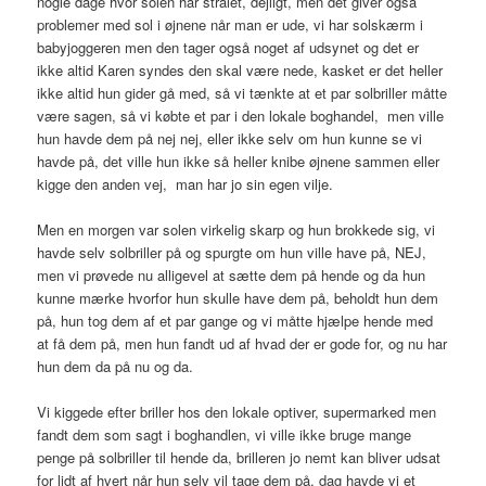
nogle dage hvor solen har strålet, dejligt, men det giver også
problemer med sol i øjnene når man er ude, vi har solskærm i
babyjoggeren men den tager også noget af udsynet og det er
ikke altid Karen syndes den skal være nede, kasket er det heller
ikke altid hun gider gå med, så vi tænkte at et par solbriller måtte
være sagen, så vi købte et par i den lokale boghandel, men ville
hun havde dem på nej nej, eller ikke selv om hun kunne se vi
havde på, det ville hun ikke så heller knibe øjnene sammen eller
kigge den anden vej, man har jo sin egen vilje.
Men en morgen var solen virkelig skarp og hun brokkede sig, vi
havde selv solbriller på og spurgte om hun ville have på, NEJ,
men vi prøvede nu alligevel at sætte dem på hende og da hun
kunne mærke hvorfor hun skulle have dem på, beholdt hun dem
på, hun tog dem af et par gange og vi måtte hjælpe hende med
at få dem på, men hun fandt ud af hvad der er gode for, og nu har
hun dem da på nu og da.
Vi kiggede efter briller hos den lokale optiver, supermarked men
fandt dem som sagt i boghandlen, vi ville ikke bruge mange
penge på solbriller til hende da, brilleren jo nemt kan bliver udsat
for lidt af hvert når hun selv vil tage dem på, dag havde vi et