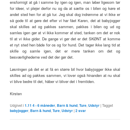
ensformigt at gå i samme by igen og igen, man løber ligesom tør
for ideer, vi plejer derfor nu og da at sætte os i bilen og køre et
andet sted hen for at gå tur. Jeg skal dog indrømme at vi ikke er
så gode til at gøre det efter vi har fået Karen, det at babyjogger
skal skilles ad og pakkes sammen, pakkes i bilen og ud og
samles igen gør at vi ikke kommer af sted, tanken om det er nok
til at vi ikke gider. De gange vi gør det er det SKØNT at komme
et nyt sted hen både for os og for hund. Det tager ikke lang tid at
skille og samle igen, det er mere tanken om det og
besværlighederne ved det der gør det.
Løsningen på det er at få en større bil hvor babyjogger ikke skal
skilles ad og pakkes sammen, vi lover også hinanden at nu skal
vi blive bedre til det, håber vi bliver det i fremtiden.
Kirsten
Udgivet i
1.11 4 - 6 måneder
,
Barn & hund
,
Ture
,
Udstyr
|
Tagget
babyjogger
,
Barn & hund
,
Ture
,
Udstyr
|
2
svar