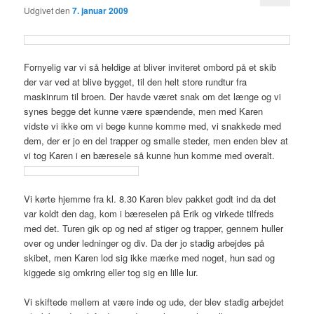
Udgivet den
7. januar 2009
Fornyelig var vi så heldige at bliver inviteret ombord på et skib
der var ved at blive bygget, til den helt store rundtur fra
maskinrum til broen. Der havde været snak om det længe og vi
synes begge det kunne være spændende, men med Karen
vidste vi ikke om vi bege kunne komme med, vi snakkede med
dem, der er jo en del trapper og smalle steder, men enden blev at
vi tog Karen i en bæresele så kunne hun komme med overalt.
Vi kørte hjemme fra kl. 8.30 Karen blev pakket godt ind da det
var koldt den dag, kom i bæreselen på Erik og virkede tilfreds
med det. Turen gik op og ned af stiger og trapper, gennem huller
over og under ledninger og div. Da der jo stadig arbejdes på
skibet, men Karen lod sig ikke mærke med noget, hun sad og
kiggede sig omkring eller tog sig en lille lur.
Vi skiftede mellem at være inde og ude, der blev stadig arbejdet