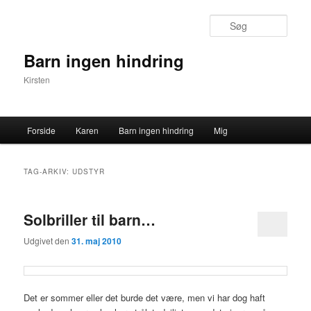
Søg
Barn ingen hindring
Kirsten
Primær menu
Forside
Karen
Barn ingen hindring
Mig
Fortsæt til primært indhold
Fortsæt til sekundært indhold
TAG-ARKIV:
UDSTYR
Solbriller til barn…
Udgivet den
31. maj 2010
Det er sommer eller det burde det være, men vi har dog haft