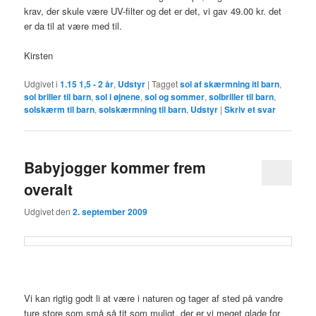
krav, der skule være UV-filter og det er det, vi gav 49.00 kr. det
er da til at være med til.
Kirsten
Udgivet i
1.15 1,5 - 2 år
,
Udstyr
|
Tagget
sol af skærmning itl barn
,
sol briller til barn
,
sol i øjnene
,
sol og sommer
,
solbriller til barn
,
solskærm til barn
,
solskærmning til barn
,
Udstyr
|
Skriv et svar
Babyjogger kommer frem
overalt
Udgivet den
2. september 2009
Vi kan rigtig godt li at være i naturen og tager af sted på vandre
ture store som små så tit som muligt, der er vi meget glade for