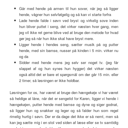
Går med hende på armen til hun sover, når jeg så ligger
hende, vågner hun selvfølgelig og så kan vi starte forfra
Lade hende falde i søvn ved bryst og virkelig sove inden
hun bliver puttet i seng, det virker næsten hver gang, men
jeg vil ikke ret gerne blive ved at bruge den metode for hvad
gør jeg så når hun ikke skal have bryst mere.
Ligger hende i hendes seng, sætter musik på og putter
hende, med sin bamse, nusser på kinden i 5 min. virker nu
og da
Sidder med hende mens jeg selv ser noget tv. (jeg får
slappet af og hun synes hun hygger) det virker næsten
også altid det er bare et spørgsmål om der går 15 min. eller
2 timer, så løsningen er ikke holdbar.
Løsningen for os, har været at bruge den hængekøje vi har været
så heldige at låne, når det er sengetid for Karen, ligger vi hende i
hængekøjen, putter hende med bamse og dyne og siger godnat,
så ligger hun og snakker og leger og så falder hun som regel
rimelig hurtig i søvn. Der er da dage det ikke er så nemt, men så
kan jeg sætte mig i en stol ved siden af læse eller se tv samtidig