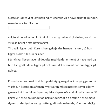
Sidste år købte vi et lammeskind, vi egentlig ville have brugt til hunden,
men det var for lille men
valgte at beholde de til når vi fik baby, og det er vi glade for, for vi har
virkelig brugt dette rigtig meget.
Til daglig ligger det i Karens hængekøje der hænger i stuen, så hun
ligger bløde når hun er i den.
Når vi skal i byen tager vi det ofte med da det er nemt at have med og
hun kan godt lide at ligger på det, samt det er varmt når hun ligger på
gulvet.
Et sted vi er kommet til at bruge det rigtig meget er i babyjoggeren når
vi går tur, i sære om aftenen hvor Karen måske næsten sover eller vi
gerne vil at hun falder i søvn og ikke vågner når vi skal flytte hende. Så
ligger vi hende på skindet og pakker det godt op omring hende og så
dynen under fødderne og puttet godt ind om hende, så er hun dejlig