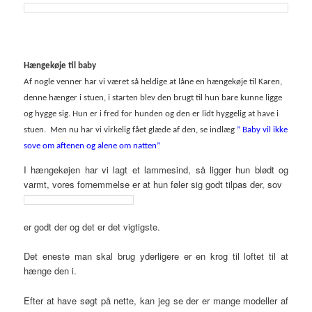
Hængekøje til baby
Af nogle venner har vi været så heldige at låne en hængekøje til Karen,
denne hænger i stuen, i starten blev den brugt til hun bare kunne ligge
og hygge sig. Hun er i fred for hunden og den er lidt hyggelig at have i
stuen.
Men nu har vi virkelig fået glæde af den, se indlæg
” Baby vil ikke
sove om aftenen og alene om natten”
I hængekøjen har vi lagt et lammesind, så ligger hun blødt og
varmt, vores fornemmelse er at hun føler sig godt tilpas der, sov
er godt der og det er det vigtigste.
Det eneste man skal brug yderligere er en krog til loftet til at
hænge den i.
Efter at have søgt på nette, kan jeg se der er mange modeller af