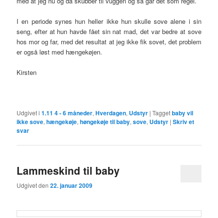
med at jeg nu og da skubber til vuggen og så går det som regel.
I en periode synes hun heller ikke hun skulle sove alene i sin
seng, efter at hun havde fået sin nat mad, det var bedre at sove
hos mor og far, med det resultat at jeg ikke fik sovet, det problem
er også løst med hængekøjen.
Kirsten
Udgivet i
1.11 4 - 6 måneder
,
Hverdagen
,
Udstyr
|
Tagget
baby vil
ikke sove
,
hængekøje
,
høngekøje til baby
,
sove
,
Udstyr
|
Skriv et
svar
Lammeskind til baby
Udgivet den
22. januar 2009