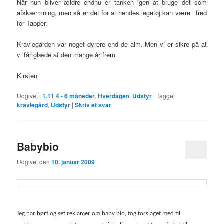
Når hun bliver ældre endnu er tanken igen at bruge det som
afskærmning, men så er det for at hendes legetøj kan være i fred
for Tapper.
Kravlegården var noget dyrere end de alm. Men vi er sikre på at
vi får glæde af den mange år frem.
Kirsten
Udgivet i
1.11 4 - 6 måneder
,
Hverdagen
,
Udstyr
|
Tagget
kravlegård
,
Udstyr
|
Skriv et svar
Babybio
Udgivet den
10. januar 2009
Jeg har hørt og set reklamer om baby bio, tog forslaget med til