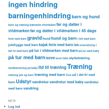
ingen hindring
barningenhindring
barn og hund
far og datter i
barn og træning
bæresele
efterfødsel
vildmarken
far og datter i vildmarken i 45 dage
gravid
hund og barn
hund
ferie med barn
i telt med barn
kajak ferie med barn
julehygge med barn
løb
overnatning i
på tur i vildmarken med barn
det fri med barn
på tur med baby
på tur med barn
sove
styrketræning
sove tider
Træning
tid til træning
tandbørstning på baby
træning med barn
ud i det fri med
træning job og barn
Ture
Udstyr
vandretur
vandretur med baby
barn
vandretur
vandring
med børn
META
Log ind