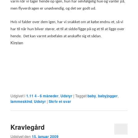
varm når vi tager hende op igen, hun har selvfølgelig hue og vanter på,
men flyverdragen er unødvendig, og det ser godt ud.
Hvis vi falder over dem igen, har vi snakket om at købe endnu et, så vi
har til når hun bliver stører, et til at sidde/ligge på og et til at ligge over
hende. Det kan varmt anbefales at anskaffe sig et sådan.
Kirsten
Udgivet i
1.11 4 - 6 måneder
,
Udstyr
|
Tagget
baby
,
babyjogger
,
lammeskind
,
Udstyr
|
Skriv et svar
Kravlegård
Udgivet den
15. januar 2009