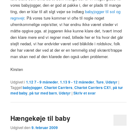
vores babyjogger, den er god at pakke i, der er plads til mange
ting, den er klar til alt slgt vejer se indlæg
babyjogger til sol og
regnvejr
. På vores ture kommer vi ofte til nogle noget
ufremkommelige veje/stier, vi har endnu ikke været steder vi
måtte opgive pga. at joggeren ikke kunne klare det, tvært imod
den klare mere end vi regner med, billede her er fra hvor det går
stejlt nedad, vi har endvider været ved blåkilde i roldskov, folk
der har været der ved at der er en temmelig stejl skrænt/trappe
man skan ned af den klarede den også uden problemer.
Kirsten
Udgivet i
1.12 7 - 9 måneder
,
1.13 9 - 12 måneder
,
Ture
,
Udstyr
|
Tagget
babyjogger
,
Chariot Carriers
,
Chariot Carriers CX1
,
på tur
med baby
,
på tur med barn
,
Udstyr
|
Skriv et svar
Hængekøje til baby
Udgivet den
9. februar 2009